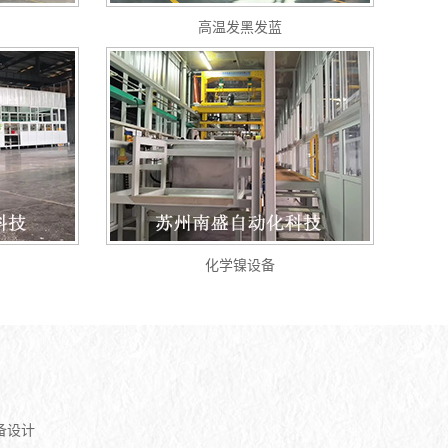
高温发黑发蓝
化学镍设备
备设计