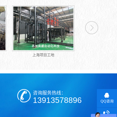
通辽项目工地
酸洗磷皂化设备（
咨询服务热线：
13913578896
QQ咨询