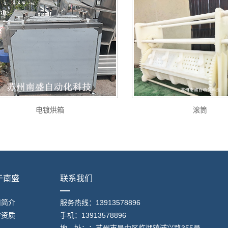
电镀烘箱
滚筒
于南盛
联系我们
司简介
服务热线：13913578896
誉资质
手机：13913578896