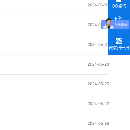
2024-06-06
QQ咨询
2024-06-03
联系电话
2024-05-31
微信扫一扫
2024-05-28
2024-05-25
2024-05-22
2024-05-19