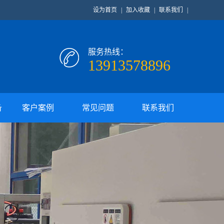
设为首页
|
加入收藏
|
联系我们
|
服务热线：
13913578896
备
客户案例
常见问题
联系我们