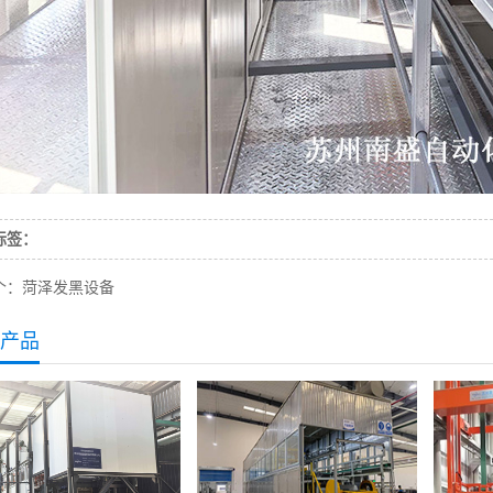
标签：
个：
菏泽发黑设备
产品