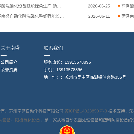
菏泽酸洗磷化设备赋能绿色生产 助力废水稳定达标
2026-06-25
菏泽南盛自动化酸洗磷化整线赋能长三角制造业技改升级
2026-06-11
关于南盛
联系我们
公司简介
服务热线：13913578896
荣誉资质
手机：13913578896
地 址：：苏州市吴中区临湖镇浦兴路355号
所有：苏州南盛自动化科技有限公司
苏ICP备14023850号-3
技术支持：荣
洗设备
，
阳极氧化设备
，是一家从事自动表面处理设备和塑料防腐设备的