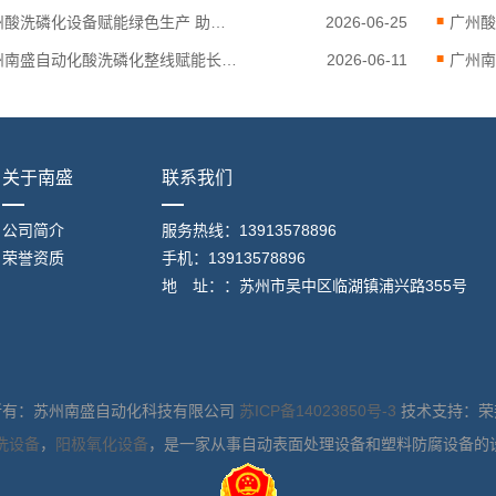
广州酸洗磷化设备赋能绿色生产 助力废水稳定达标
2026-06-25
广州南盛自动化酸洗磷化整线赋能长三角制造业技改升级
2026-06-11
关于南盛
联系我们
公司简介
服务热线：13913578896
荣誉资质
手机：13913578896
地 址：：苏州市吴中区临湖镇浦兴路355号
所有：苏州南盛自动化科技有限公司
苏ICP备14023850号-3
技术支持：荣
洗设备
，
阳极氧化设备
，是一家从事自动表面处理设备和塑料防腐设备的