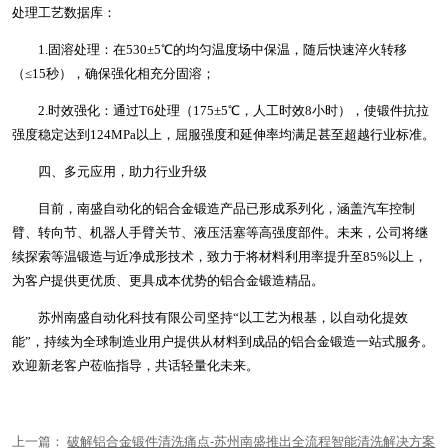
处理工艺数据库：
1.固溶处理：在530±5℃的均匀温度场中保温，随后快速淬火转移
（≤15秒），确保强化相充分固溶；
2.时效强化：通过T6处理（175±5℃，人工时效8小时），使锻件抗拉
强度稳定达到124MPa以上，屈服强度和延伸率均满足甚至超越行业标准。
四、多元应用，助力行业升级
目前，南盛自动化的铝合金锻造产品已形成系列化，涵盖汽车控制
臂、转向节、机器人手臂关节、液压活塞等高强度部件。未来，公司将继
续探索等温锻造与近净成形技术，致力于将材料利用率提升至85%以上，
为客户提供更优质、更具成本优势的铝合金锻造精品。
苏州南盛自动化科技有限公司坚持“以工艺为根基，以自动化提效
能”，持续为全球制造业用户提供从材料到成品的铝合金锻造一站式服务。
欢迎新老客户莅临指导，共话轻量化未来。
上一篇：
破解铝合金锻件清洗痛点-苏州南盛推出全流程智能清洗解决方案