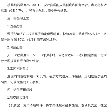
模具预热温度250-300℃。设计合理的拔模斜度和圆角半径。考虑材料收
缩率（0.5-0.7%）。设置排气孔，避免憋气缺陷。
三、热处理工艺
1.固溶处理
温度530±5℃，根据厚度确定保温时间。快速冷却，防止强化相析出。水
温控制在40-80℃。转移时间不超过15秒。
2.时效处理
人工时效温度175±5℃，时间8小时。自然时效4-6天达到稳定性能。过时
效处理提高耐应力腐蚀性能。
3.工艺控制要点
温度均匀性控制在±5℃以内。装炉方式避免工件接触。定期校验炉温均
匀性。记录完整的工艺参数。
四、锻件应用领域
1.航空航天部件
飞机翼梁、支架等结构件，要求高强度和耐腐蚀性。发动机支架、挂架