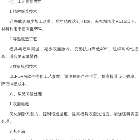
七、工艺创新方向
1.精密锻造技术
近净成形减少加工余量。尺寸精度达到IT8级。表面粗糙度Ra3.2以下。
材料利用率提高至85%。
2.等温锻造工艺
模具与坯料同温，减少表面激冷。变形抗力降低40%。组织均匀性提
高。适合复杂薄壁件。
3.数值模拟技术
DEFORM软件优化工艺参数。预测缺陷产生位置。提高模具设计效率。
降低试模成本。
八、常见问题处理
1.表面粗糙
优化润滑剂配方。控制锻造温度。提高模具表面光洁度。加强坯料表面
处理。
2.充不满