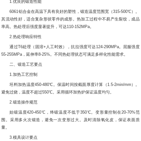
1.优良的锻造性能
6061铝合金在高温下具有良好的塑性，锻造温度范围宽（315-500℃）。
其流动性好，适合复杂形状零件的成形。热加工过程中不易产生裂纹，成品
率高。热处理后强度显著提升，可达110-152MPa。
2.热处理响应特性
通过T6处理（固溶+人工时效），抗拉强度可达124-290MPa。屈服强度
55-255MPa，延伸率8-25%。不同热处理状态可满足多样化性能需求。
二、锻造工艺要点
1.加热工艺控制
坯料加热温度450-480℃。保温时间按截面厚度计算（1.5-2min/mm）。
避免过烧，温度不超过550℃。采用循环加热炉保证温度均匀。
2.锻造操作规范
始锻温度420-450℃，终锻温度不低于350℃。变形量控制在20-70%范
围。采用多火次锻造，避免一次变形过大。及时清除氧化皮，保证表面质
量。
3.模具设计要点