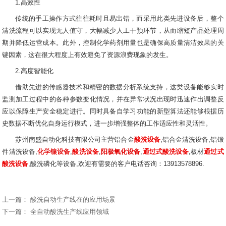
1.高效性
传统的手工操作方式往往耗时且易出错，而采用此类先进设备后，整个
清洗流程可以实现无人值守，大幅减少人工干预环节，从而缩短产品处理周
期并降低运营成本。此外，控制化学药剂用量也是确保高质量清洁效果的关
键因素，这在很大程度上有效避免了资源浪费现象的发生。
2.高度智能化
借助先进的传感器技术和精密的数据分析系统支持，这类设备能够实时
监测加工过程中的各种参数变化情况，并在异常状况出现时迅速作出调整反
应以保障生产安全稳定进行。同时具备自学习功能的新型算法还能够根据历
史数据不断优化自身运行模式，进一步增强整体的工作适应性和灵活性。
苏州南盛自动化科技有限公司主营铝合金
酸洗设备
,铝合金清洗设备,铝锻
件清洗设备,
化学镍设备
,
酸洗设备
,
阳极氧化设备
,
通过式酸洗设备
,板材
通过式
酸洗设备
,酸洗磷化等设备,欢迎有需要的客户电话咨询：13913578896.
上一篇：
酸洗自动生产线在的应用场景
下一篇：
全自动酸洗生产线应用领域